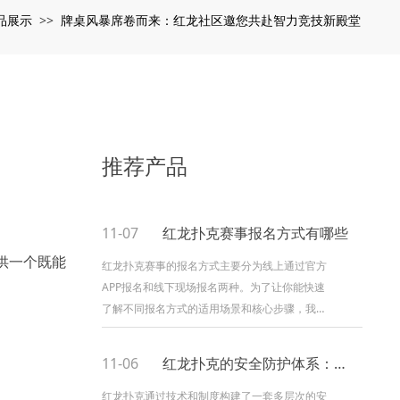
品展示
牌桌风暴席卷而来：红龙社区邀您共赴智力竞技新殿堂
>>
推荐产品
11-07
红龙扑克赛事报名方式有哪些
供一个既能
红龙扑克赛事的报名方式主要分为线上通过官方
APP报名和线下现场报名两种。为了让你能快速
了解不同报名方式的适用场景和核心步骤，我为
你整理了下面的表格。 | 报名方式 | 适用赛事 |
核心步骤 / 材料...
11-06
红龙扑克的安全防护体系：数据与公平性如何保障？
红龙扑克通过技术和制度构建了一套多层次的安