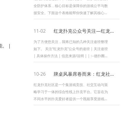
全防护体系，核心目标是保障你的游戏公平与数
据安全。下面这个表格能帮你快速了解其核心措
施： | 防护维度 | 具体措施 | 保障目标 | | :--
׻...
11-02
红龙扑克公众号关注—红龙扑克公众号关注在哪
为了方便您关注，我将已知的几种关注途径整理
能。 |
如下。 关注“红龙扑克”公众号的途径 | 关注途径
| 具体操作方法 | 信息来源/说明 | | :--德扑圈
&#...
10-26
牌桌风暴席卷而来：红龙社区邀您共赴智力竞技新殿堂
红龙扑克社区是一个集游戏竞技、社交互动与策
略学习于一体的综合性线上扑克平台。它旨在为
不同水平的扑克爱好者提供一个既能享受游戏乐
趣，又能持续学习和成长的聚集地。 下面的表格
整理了红龙扑克社区的主要特点：...