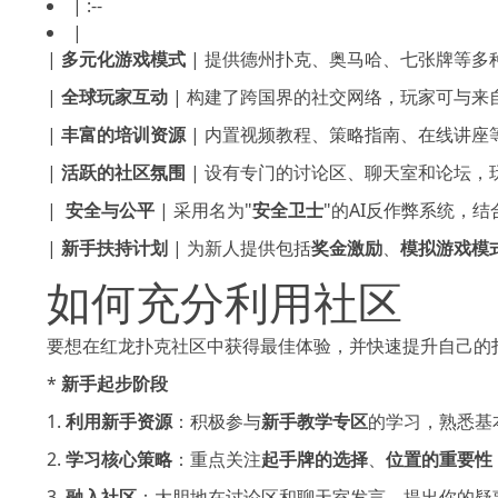
| :--
|
|
多元化游戏模式
| 提供德州扑克、奥马哈、七张牌等多
|
全球玩家互动
| 构建了跨国界的社交网络，玩家可与来
|
丰富的培训资源
| 内置视频教程、策略指南、在线讲座
|
活跃的社区氛围
| 设有专门的讨论区、聊天室和论坛，
|
️ 安全与公平
| 采用名为"
安全卫士
"的AI反作弊系统，
|
新手扶持计划
| 为新人提供包括
奖金激励
、
模拟游戏模
如何充分利用社区
要想在红龙扑克社区中获得最佳体验，并快速提升自己的
*
新手起步阶段
1.
利用新手资源
：积极参与
新手教学专区
的学习，熟悉基
2.
学习核心策略
：重点关注
起手牌的选择
、
位置的重要性
3.
融入社区
：大胆地在讨论区和聊天室发言，提出你的疑