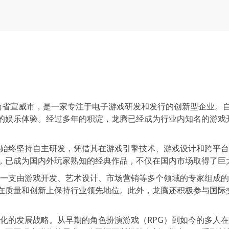
云南省宣威市，是一家专注于电子游戏研发和发行的创新型企业。
的娱乐体验。经过多年的积淀，龙腾已经成为行业内知名的游戏
始终坚持自主研发，凭借其在游戏引擎技术、游戏设计和跨平台
，已成为国内外玩家熟知的经典作品，不仅在国内市场取得了巨
一支由游戏开发、艺术设计、市场营销等多个领域的专家组成
在质量和创新上保持行业领先地位。此外，龙腾还积极参与国际
的发展战略。从早期的角色扮演游戏（RPG）到如今的多人在线竞技游