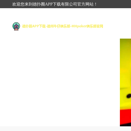
欢迎您来到德扑圈APP下载有限公司官方网站！