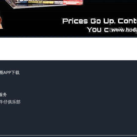
圈APP下载
服务
牛仔俱乐部