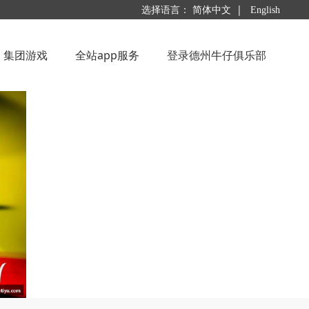
|
选择语言：
简体中文
English
集团游戏
全站app服务
登录德州牛仔俱乐部