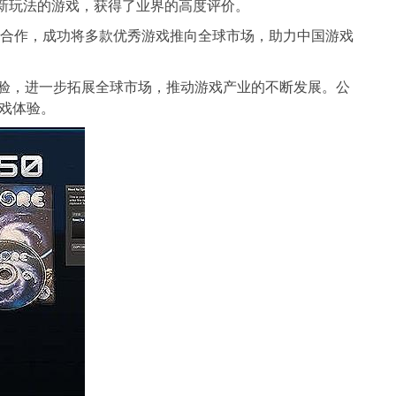
新玩法的游戏，获得了业界的高度评价。
合作，成功将多款优秀游戏推向全球市场，助力中国游戏
经验，进一步拓展全球市场，推动游戏产业的不断发展。公
戏体验。